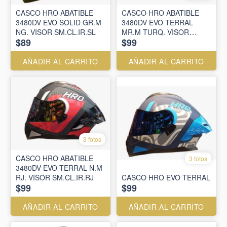
CASCO HRO ABATIBLE
CASCO HRO ABATIBLE
3480DV EVO SOLID GR.M
3480DV EVO TERRAL
NG. VISOR SM.CL.IR.SL
MR.M TURQ. VISOR
$89
$99
SM.CL.IR.MR
AÑADIR AL CARRITO
AÑADIR AL CARRITO
3 fotos
CASCO HRO ABATIBLE
3 fotos
3480DV EVO TERRAL N.M
RJ. VISOR SM.CL.IR.RJ
CASCO HRO EVO TERRAL
$99
$99
AÑADIR AL CARRITO
AÑADIR AL CARRITO