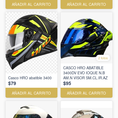
AÑADIR AL CARRITO
AÑADIR AL CARRITO
2 fotos
CASCO HRO ABATIBLE
3400DV EVO IOQUE N.B
Casco HRO abatible 3400
AM.N VISOR SM.CL.IR.AZ
$79
$95
AÑADIR AL CARRITO
AÑADIR AL CARRITO