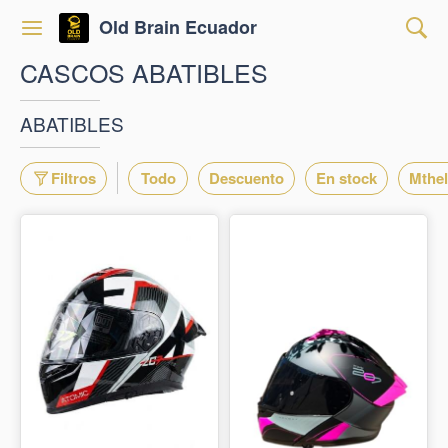
Old Brain Ecuador
CASCOS ABATIBLES
ABATIBLES
Filtros
Todo
Descuento
En stock
Mthe