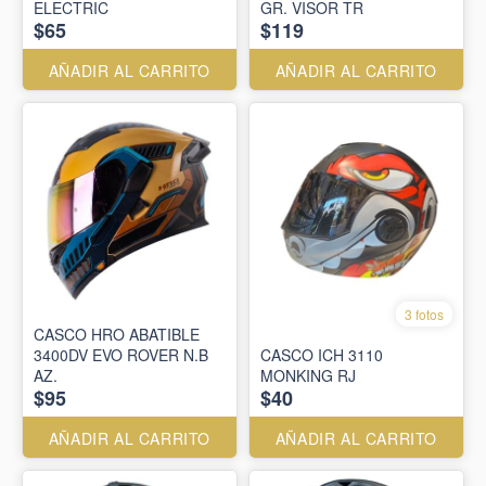
ELECTRIC
GR. VISOR TR
$65
$119
AÑADIR AL CARRITO
AÑADIR AL CARRITO
3 fotos
CASCO HRO ABATIBLE
3400DV EVO ROVER N.B
CASCO ICH 3110
AZ.
MONKING RJ
$95
$40
AÑADIR AL CARRITO
AÑADIR AL CARRITO