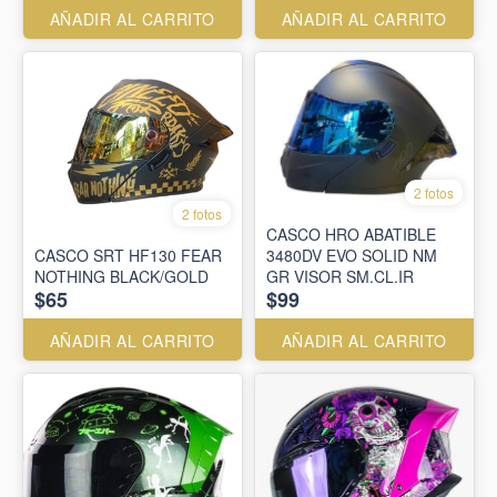
AÑADIR AL CARRITO
AÑADIR AL CARRITO
2 fotos
2 fotos
CASCO HRO ABATIBLE
CASCO SRT HF130 FEAR
3480DV EVO SOLID NM
NOTHING BLACK/GOLD
GR VISOR SM.CL.IR
$65
$99
AÑADIR AL CARRITO
AÑADIR AL CARRITO