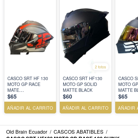
2 fotos
CASCO SRT HF 130
CASCO SRT HF130
CASCO S
MOTO GP RACE
MOTO GP SOLID
MOTO GP
MATE
MATTE BLACK
MATTE B
$65
$60
$65
BLACK/ORANGE
MATE BLACK
AÑADIR AL CARRITO
AÑADIR AL CARRITO
AÑADIR 
Old Brain Ecuador
/
CASCOS ABATIBLES
/