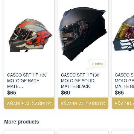
2 fotos
CASCO SRT HF 130
CASCO SRT HF130
CASCO S
MOTO GP RACE
MOTO GP SOLID
MOTO GP
MATE
MATTE BLACK
MATTE B
$65
$60
$65
BLACK/ORANGE
MATE BLACK
AÑADIR AL CARRITO
AÑADIR AL CARRITO
AÑADIR 
More products