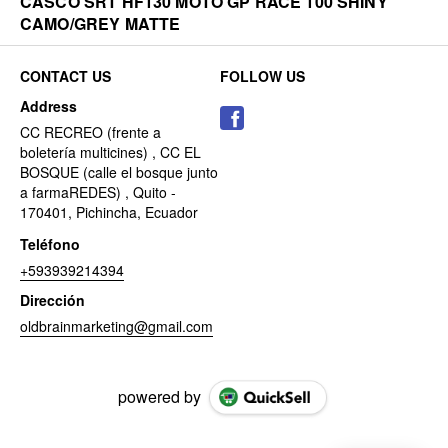
CASCO SRT HF130 MOTO GP RACE 100 SHINY
CAMO/GREY MATTE
CONTACT US
FOLLOW US
Address
CC RECREO (frente a
boletería multicines) , CC EL
BOSQUE (calle el bosque junto
a farmaREDES) , Quito -
170401, Pichincha, Ecuador
Teléfono
+593939214394
Dirección
oldbrainmarketing@gmail.com
powered by