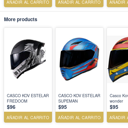
AÑADIR AL CARRITO
AÑADIR AL CARRITO
AÑADIR 
More products
CASCO KOV ESTELAR
CASCO KOV ESTELAR
Casco Kov
FREDOOM
SUPEMAN
wonder
$96
$95
$95
AÑADIR AL CARRITO
AÑADIR AL CARRITO
AÑADIR 