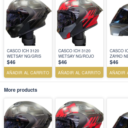
CASCO ICH 3120
CASCO ICH 3120
CASCO I
WETSAY NG/GRIS
WETSAY NG/ROJO
ZAYKO N
$46
$46
$46
AÑADIR AL CARRITO
AÑADIR AL CARRITO
AÑADIR 
More products