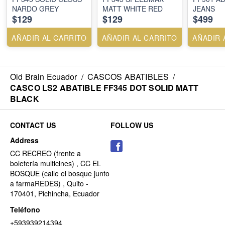
NARDO GREY
MATT WHITE RED
JEANS
$129
$129
$499
AÑADIR AL CARRITO
AÑADIR AL CARRITO
AÑADIR 
Old Brain Ecuador
/
CASCOS ABATIBLES
/
CASCO LS2 ABATIBLE FF345 DOT SOLID MATT
BLACK
CONTACT US
FOLLOW US
Address
CC RECREO (frente a
boletería multicines) , CC EL
BOSQUE (calle el bosque junto
a farmaREDES) , Quito -
170401, Pichincha, Ecuador
Teléfono
+593939214394