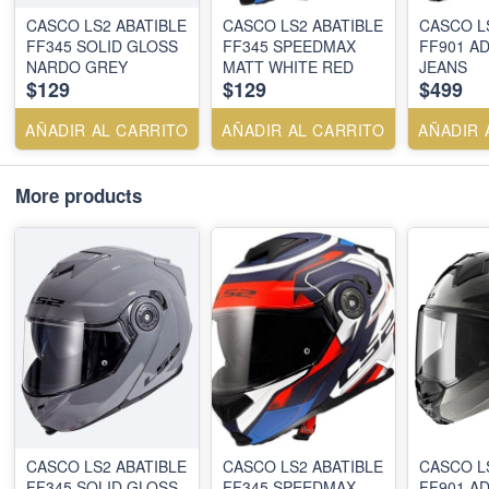
CASCO LS2 ABATIBLE
CASCO LS2 ABATIBLE
CASCO L
FF345 SOLID GLOSS
FF345 SPEEDMAX
FF901 A
NARDO GREY
MATT WHITE RED
JEANS
$129
$129
$499
AÑADIR AL CARRITO
AÑADIR AL CARRITO
AÑADIR 
More products
CASCO LS2 ABATIBLE
CASCO LS2 ABATIBLE
CASCO L
FF345 SOLID GLOSS
FF345 SPEEDMAX
FF901 A