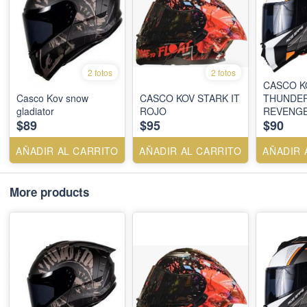
2 fotos
2 fotos
CASCO K
Casco Kov snow
CASCO KOV STARK IT
THUNDE
gladiator
ROJO
REVENG
$89
$95
$90
AÑADIR AL CARRITO
AÑADIR AL CARRITO
AÑADIR 
More products