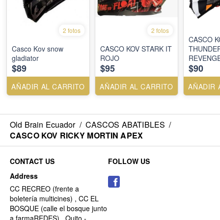
2 fotos
2 fotos
CASCO K
Casco Kov snow
CASCO KOV STARK IT
THUNDE
gladiator
ROJO
REVENG
$89
$95
$90
AÑADIR AL CARRITO
AÑADIR AL CARRITO
AÑADIR 
Old Brain Ecuador
/
CASCOS ABATIBLES
/
CASCO KOV RICKY MORTIN APEX
CONTACT US
FOLLOW US
Address
CC RECREO (frente a
boletería multicines) , CC EL
BOSQUE (calle el bosque junto
a farmaREDES) , Quito -