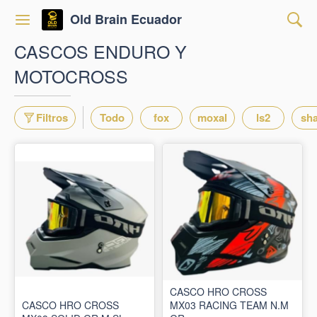
Old Brain Ecuador
CASCOS ENDURO Y
MOTOCROSS
Filtros
Todo
fox
moxal
ls2
sha
CASCO HRO CROSS
CASCO HRO CROSS
MX03 RACING TEAM N.M