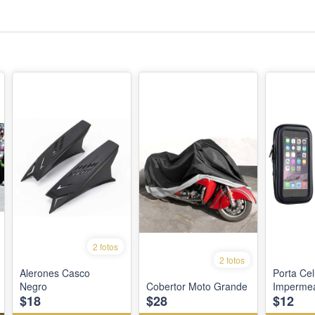
2 fotos
2 fotos
Alerones Casco
Porta Cel
Negro
Cobertor Moto Grande
Imperme
$18
$28
$12