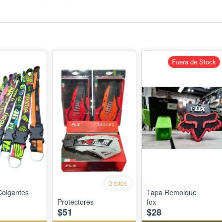
Fuera de Stock
2 fotos
Colgantes
Tapa Remolque
Protectores
fox
$51
$28