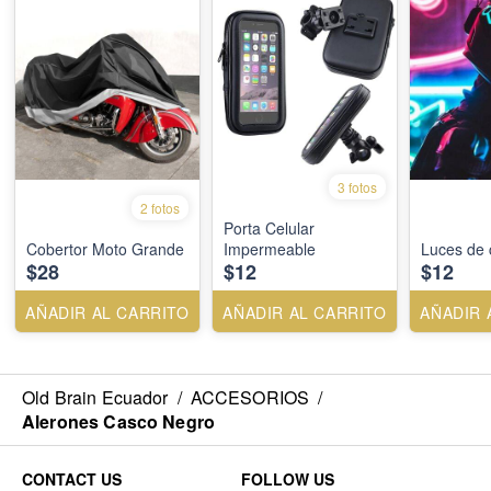
3 fotos
2 fotos
Porta Celular
Cobertor Moto Grande
Impermeable
Luces de 
$28
$12
$12
AÑADIR AL CARRITO
AÑADIR AL CARRITO
AÑADIR 
Old Brain Ecuador
/
ACCESORIOS
/
Alerones Casco Negro
CONTACT US
FOLLOW US